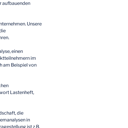
er aufbauenden
Unternehmen. Unsere
die
hren.
lyse, einen
rktteilnehmern im
h am Beispiel von
chen
wort Lastenheft,
dschaft, die
temanalysen in
gestellung ist z.B.