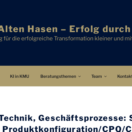
Alten Hasen – Erfolg durc
 für die erfolgreiche Transformation kleiner und m
KI in KMU
Beratungsthemen
Team
Kontak
Technik, Geschäftsprozesse: 
ür Produktkonfiguration/CPQ