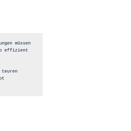
ngen müssen 
 effizient 
teuren 
t 